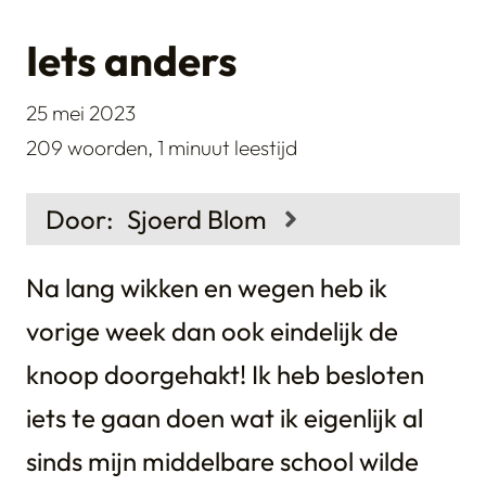
Iets anders
25 mei 2023
209 woorden,
1 minuut leestijd
Door:
Sjoerd Blom
Na lang wikken en wegen heb ik
Sjoerd Blom is een Nederlandse
WordPress specialist en kok. Hij is
vorige week dan ook eindelijk de
getrouwd en trotse vader van 2
meiden. Hij is dol op lekker eten,
knoop doorgehakt! Ik heb besloten
reizen en technische snufjes. Sjoerd
Sjoerd Blom
iets te gaan doen wat ik eigenlijk al
schrijft vooral over de wereld,
reizen en technologie.
sinds mijn middelbare school wilde