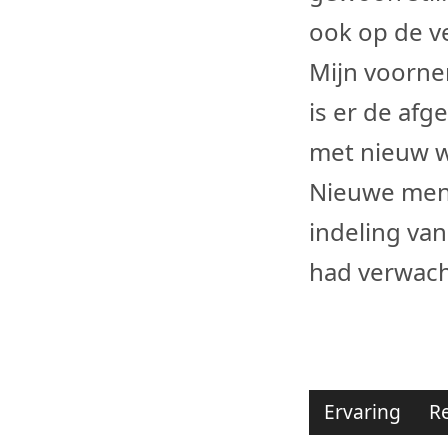
ook op de v
Mijn voorn
is er de afg
met nieuw we
Nieuwe men
indeling van
had verwach
Ervaring
Re