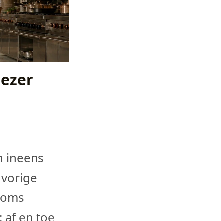
iezer
n ineens
 vorige
 soms
: af en toe