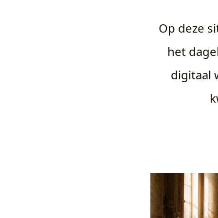
Op deze si
het dagel
digitaa
k