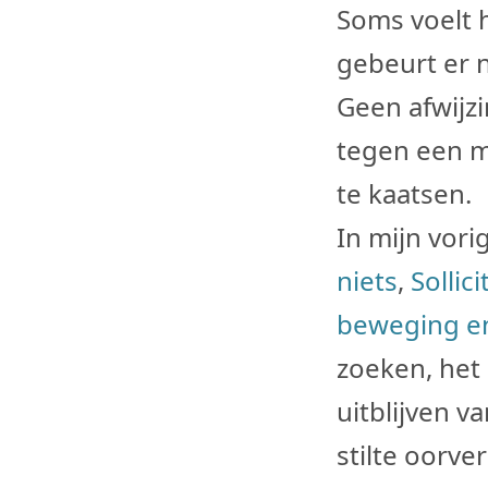
Soms voelt h
gebeurt er ni
Geen afwijzi
tegen een m
te kaatsen.
In mijn vori
niets
,
Sollic
beweging en
zoeken, het 
uitblijven 
stilte oorve