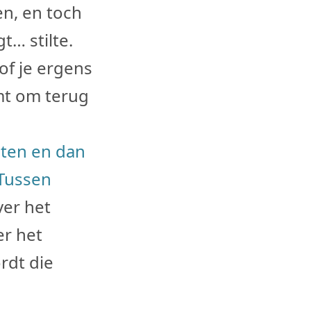
en, en toch
gt… stilte.
of je ergens
mt om terug
acten en dan
Tussen
ver het
er het
rdt die