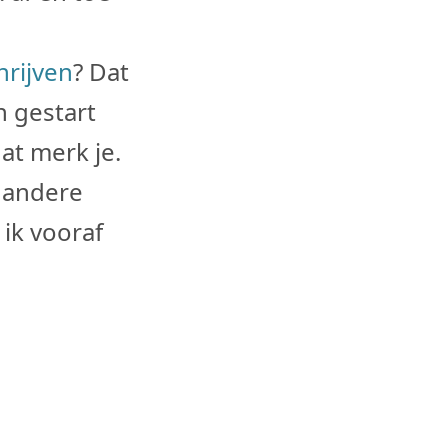
hrijven
? Dat
n gestart
at merk je.
 andere
ik vooraf