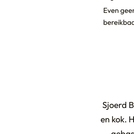
Even geen
bereikba
Sjoerd B
en kok. H
gebas