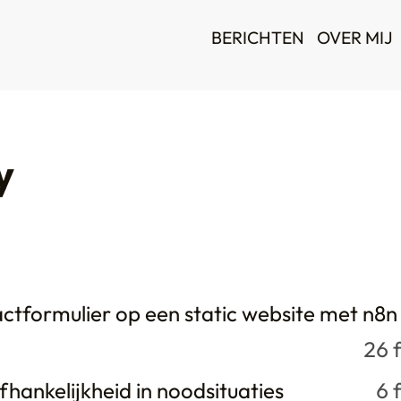
BERICHTEN
OVER MIJ
y
ctformulier op een static website met n8n
26 
fhankelijkheid in noodsituaties
6 